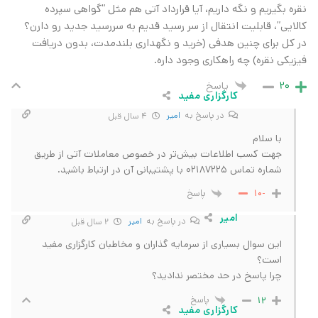
نقره بگیریم و نگه داریم، آیا قرارداد آتی هم مثل “گواهی سپرده
کالایی”، قابلیت انتقال از سر رسید قدیم به سررسید جدید رو دارن؟
در کل برای چنین هدفی (خرید و نگهداری بلندمدت، بدون دریافت
فیزیکی نقره) چه راهکاری وجود داره.
پاسخ
20
کارگزاری مفید
در پاسخ به
امیر
4 سال قبل
با سلام
جهت کسب اطلاعات بیش‌تر در خصوص معاملات آتی از طریق
شماره تماس 02187225 با پشتیبانی آن در ارتباط باشید.
پاسخ
-10
امیر
در پاسخ به
امیر
2 سال قبل
این سوال بسیاری از سرمایه گذاران و مخاطبان کارگزاری مفید
است؟
چرا پاسخ در حد مختصر ندادید؟
پاسخ
12
کارگزاری مفید