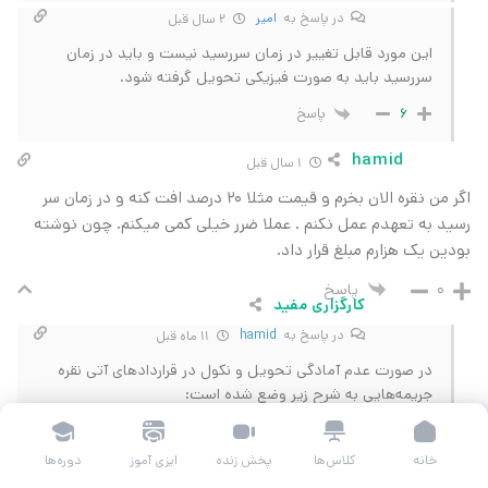
در پاسخ به
امیر
2 سال قبل
این مورد قابل تغییر در زمان سررسید نیست و باید در زمان
سررسید باید به صورت فیزیکی تحویل گرفته شود.
پاسخ
6
hamid
1 سال قبل
اگر من نقره الان بخرم و قیمت مثلا 20 درصد افت کنه و در زمان سر
رسید به تعهدم عمل نکنم . عملا ضرر خیلی کمی میکنم. چون نوشته
بودین یک هزارم مبلغ قرار داد.
پاسخ
0
کارگزاری مفید
در پاسخ به
hamid
11 ماه قبل
در صورت عدم آمادگی تحویل و نکول در قراردادهای آتی نقره
جریمه‌هایی به شرح زیر وضع شده است:
یک دهم درصد ارزش قرارداد بر مبنای قیمت تسویه روزانه آخرین
روز معاملاتی
خانه
کلاس‌ها
پخش زنده
ایزی آموز
دوره‌ها
سهم کارمزد بورس کالا (0/001 ارزش هر قرارداد) از طرفی که به