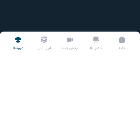
خانه
کلاس‌ها
پخش زنده
ایزی آموز
دوره‌ها
عنوان درس
قبلا در خصوص تشکیل مجامع صحبت شده است، اما خود این
مجامع چگونه تشکیل می‌شوند؟ در وهله اول وظیفه درخواست
تشکیل مجمع به عهده هیئت‌مدیره شرکت است و باید نسبت به
انتشار آگهی تشکیل مجمع در سایت کدال (سایت اطلاع رسانی
ناشران) اقدام کند. همچنین در کنار هیئت ‌مدیره، دارندگان حداقل
۲۰٪ درصد از سهام شرکت نیز قابلیت و اجازه ارسال درخواست تشکیل