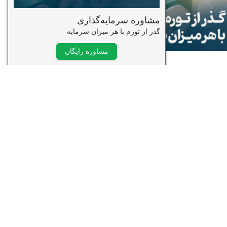
وره ویدیویی تحلیل تکنیکال
قدماتی
درس: سید جواد حسینی