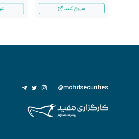
شروع کنید
شر
@mofidsecurities