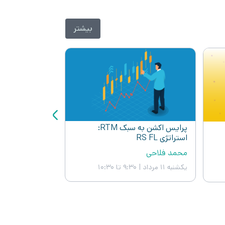
بیشتر
آشنایی با اوراق
چهارم)
علیرضا سپاسدار
یکشنبه ۱۱ مرداد
|
پرایس اکشن به سبک RTM:
استراتژی RS FL
محمد فلاحی
یکشنبه ۱۱ مرداد
|
9:30 تا 10:30