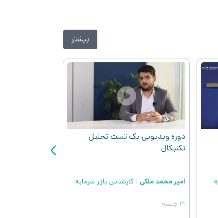
بیشتر
ay
Play
دوره ویدیویی بک تست تحلیل
دوره ویدیویی آشن
تکنیکال
اختیار معامله
ه
امیر محمد ملکی
|
کارشناس بازار سرمایه
مهدی آزاد
|
کارشناس
21 جلسه
13 جلسه