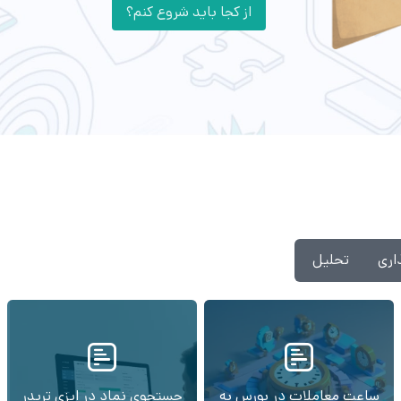
از کجا باید شروع کنم؟
اری
تحلیل
ساعت معاملات در بورس به
جستجوی نماد در ایزی تریدر