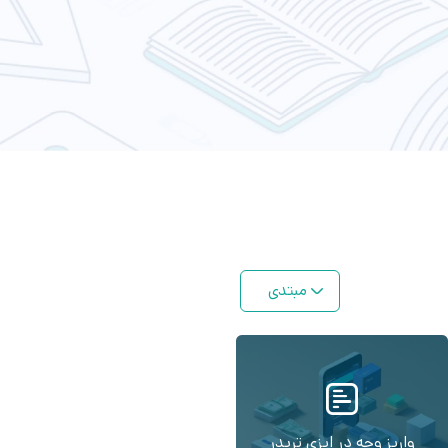
مبتدی
واریز وجه در ایزی تریدر