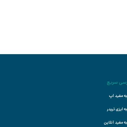
قدماتی
درس: سید جواد حسینی
شروع کنید
سی سریع
ه مفید اپ
ه ایزی تریدر
ه مفید آنلاین