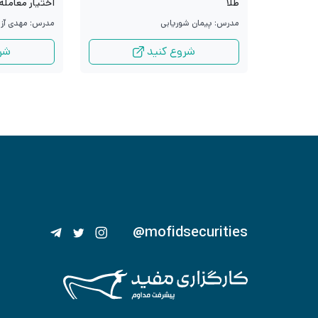
طلا
اختیار معامله
مدرس: پیمان شوریابی
مدرس: مهدی آزا
شروع کنید
شر
@mofidsecurities