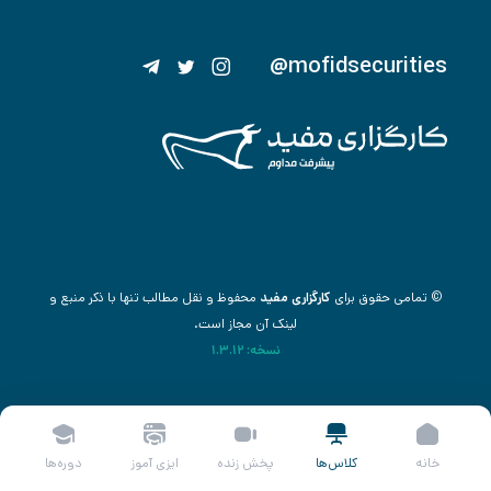
@mofidsecurities
© تمامی حقوق برای
کارگزاری مفید
محفوظ و نقل مطالب تنها با ذکر منبع و
لینک آن مجاز است.
نسخه: 1.3.12
خانه
کلاس‌ها
پخش زنده
ایزی آموز
دوره‌ها