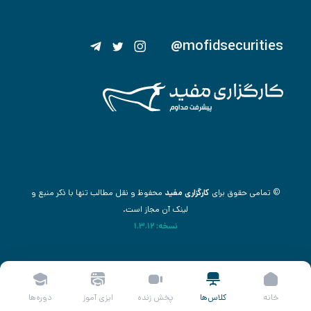
@mofidsecurities
© تمامی حقوق برای
کارگزاری مفید
محفوظ و نقل مطالب تنها با ذکر منبع و
لینک آن مجاز است.
نسخه: 1.3.12
خانه
کلاس‌ها
پخش زنده
ایزی آموز
دوره‌ها