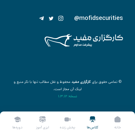
@mofidsecurities
© تمامی حقوق برای
کارگزاری مفید
محفوظ و نقل مطالب تنها با ذکر منبع و
لینک آن مجاز است.
نسخه: 1.3.12
خانه
کلاس‌ها
پخش زنده
ایزی آموز
دوره‌ها