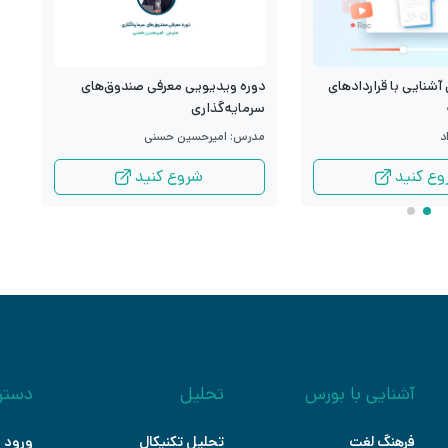
آشنایی با قراردادهای
د
دوره ویدیویی معرفی صندوق‌های
م
سرمایه‌گذاری
د
م
مدرس: امیرحسین حسنی
وع کنید
شروع کنید
آشنایی با بورس
تحلیل
دستر
فرهنگ لغت
تحلیل تکنیکال
ورود ب