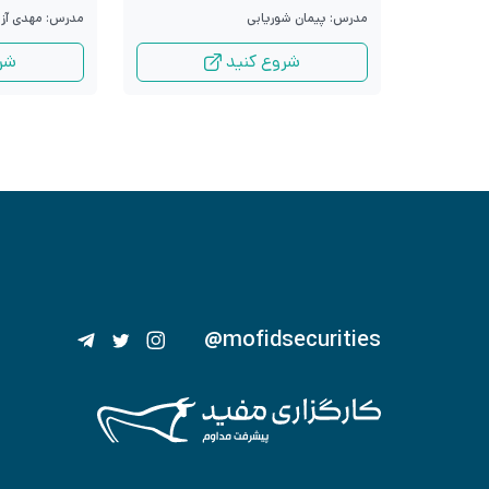
مدرس: پیمان شوریابی
مدرس: مهدی آزا
شروع کنید
شر
@mofidsecurities