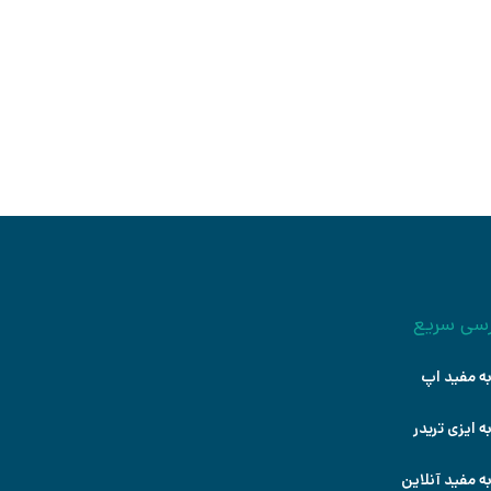
قدماتی
درس: سید جواد حسینی
شروع کنید
سی سریع
ه مفید اپ
ه ایزی تریدر
ه مفید آنلاین