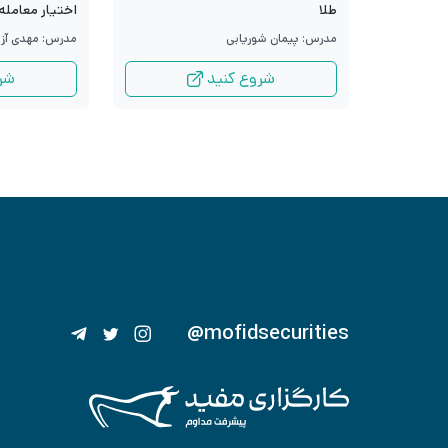
طلا
اختیار معامله
مدرس: پیمان شوریابی
مدرس: مهدی آزا
شروع کنید
شر
@mofidsecurities