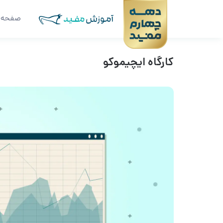
صفحه 
کارگاه ایچیموکو