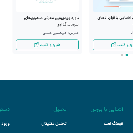
آشنایی با قراردادهای
د
دوره ویدیویی معرفی صندوق‌های
م
سرمایه‌گذاری
د
م
مدرس: امیرحسین حسنی
وع کنید
شروع کنید
آشنایی با بورس
تحلیل
دستر
فرهنگ لغت
تحلیل تکنیکال
ورود ب