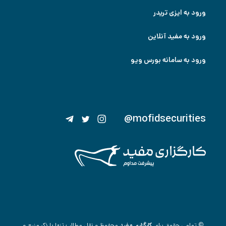
ورود به ایزی تریدر
ورود به مفید آنلاین
ورود به سامانه بورس ویو
@mofidsecurities
© تمامی حقوق برای
کارگزاری مفید
محفوظ و نقل مطالب تنها با ذکر منبع و