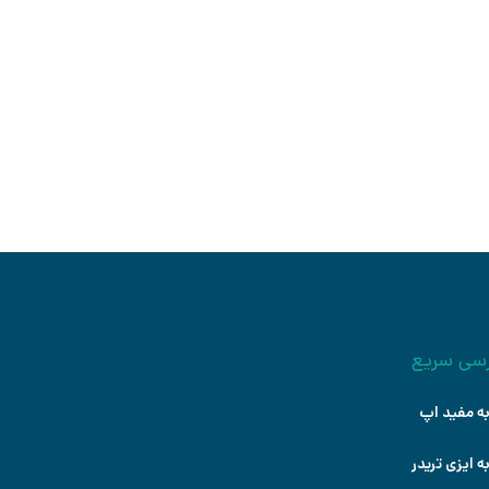
وره ویدیویی تحلیل تکنیکال
قدماتی
درس: سید جواد حسینی
شروع کنید
سی سریع
ه مفید اپ
ه ایزی تریدر