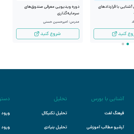
آشنایی با قراردادهای
د
دوره ویدیویی معرفی صندوق‌های
م
سرمایه‌گذاری
د
م
مدرس: امیرحسین حسنی
وع کنید
شروع کنید
آشنایی با بورس
تحلیل
دستر
فرهنگ لغت
تحلیل تکنیکال
ورود ب
آرشیو مطالب آموزشی
تحلیل بنیادی
ورود ب