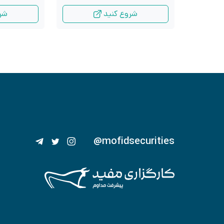
شروع کنید
شر
@mofidsecurities