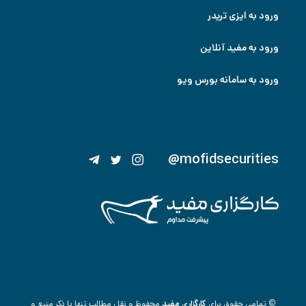
ورود به ایزی تریدر
ورود به مفید آنلاین
ورود به سامانه بورس ویو
@mofidsecurities
© تمامی حقوق برای
کارگزاری مفید
محفوظ و نقل مطالب تنها با ذکر منبع و