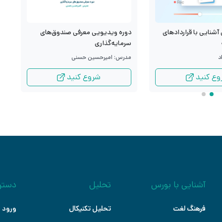
آشنایی با قراردادهای
د
دوره ویدیویی معرفی صندوق‌های
م
سرمایه‌گذاری
د
م
مدرس: امیرحسین حسنی
وع کنید
شروع کنید
آشنایی با بورس
تحلیل
دستر
فرهنگ لغت
تحلیل تکنیکال
ورود ب