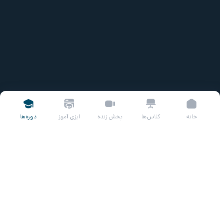
خانه
کلاس‌ها
پخش زنده
ایزی آموز
دوره‌ها
عنوان درس
در این دوره آموزشی به مرور چگونگی انجام معامله در بورس
می‌پردازیم. در ایتدا با سامانه معاملاتی ایزی تریدر کارگزاری مفید
آشنا شده و با امکانات متنوعی که برای معامله‌گری در اختیار قرار