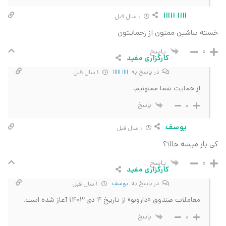
اااا ااااا
1 سال قبل
خسته نباشین ممنون از زحماتتون
پاسخ
0
کارگزاری مفید
در پاسخ به
اااا ااااا
1 سال قبل
از حمایت شما ممنونیم.
پاسخ
0
یوسف
1 سال قبل
کی باز میشه حالا؟
پاسخ
0
کارگزاری مفید
در پاسخ به
یوسف
1 سال قبل
معاملات صندوق «دارونو» از تاریخ 4 دی 1403 آغاز شده است.
پاسخ
0