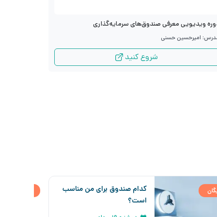
دوره ویدیو
وره ویدیویی معرفی صندوق‌های سرمایه‌گذاری
مدرس: سید ج
درس: امیرحسین حسنی
شروع کنید
کدام صندوق برای من مناسب
یگان
رایگان
است؟