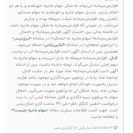
افزایش‌سرمایه می‌تواند به شکل سهام جایزه، حق‌تقدم و یا هر دو
انجام پذیرد. تبدیل سهام جایزه و حق‌تقدم به سهام مستلزم
تکمیل روند افزایش‌سرمایه شرکت مربوطه بوده و زمان‌بر
می‌باشد. در صورتی که افزایش‌سرمایه به شکل سهام جایزه باشد،
در فاصله زمانی بین «انتشار آگهی افزایش‌سرمایه» و «اعمال
افزایش‌سرمایه» سهام جایزه به «عملکرد» در سامانه «
ایزی‌تریدر
»
یا «پرتفوی لحظه‌ای» در سامانه «
آنلاین‌پلاس
» اضافه می‌شود.
همچنین پس از انتشار آگهی «ثبت افزایش‌سرمایه» آن در سایت
کدال
، افزایش‌سرمایه مربوطه به پایان می‌رسد و سهام جایزه به
سهم اصلی تبدیل می‌گردد. توجه داشته باشید، پس از انتشار
آگهی «ثبت افزایش‌سرمایه» نماد مورد نظر در سایت کدال،
چنانچه نماد پایه در پرتفوی سپرده‌گذاری موجود باشد فرآیند
تبدیل به‌صورت خودکار انجام‌ خواهد شد و در صورت‌ موجود
نبودن نماد پایه، انتقال آن به پرتفوی صورت نمی‌گیرد. انتقال
سهام به پرتفوی سپرده‌گذاری و قابل معامله شدن آن، با ثبت
درخواست «تغییر کارگزار ناظر» طی 48 ساعت کاری امکان‌پذیر
است. جهت کسب اطلاعات بیش‌تر مقاله «
سهام جایزه چیست؟
»
را مطالعه نمایید.
Last edited 4 سال قبل by کارگزاری مفید