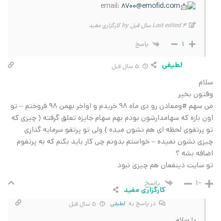
email:
8700@emofid.com
Last edited 4 سال قبل by کارگزاری مفید
پاسخ
1
لطیفی
5 سال قبل
سلام
وقتون بخیر
من سهم #ومعادن رو دی ماه 98 خریدم و اواخر بهمن 98 فروختم – تو
اون بازه که سهامدارشون بودم بهم سهام جایزه تعلق گرفته ( چیزی که
تو پرتفوی لحظه ای هم نشون میده ) ولی تو پرتفو سرمایه گذاری
چیزی نشون نمیده – خواستم بدونم چی کار باید بکنم که به پرتفوم
اضافه بشه ؟
تو سایت ذینفعان هم چیزی نبود
پاسخ
-1
کارگزاری مفید
در پاسخ به
لطیفی
5 سال قبل
با سلام