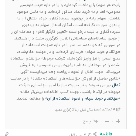
بابت هر سهم) را پرداخت کرده‌اید و یا در بازه «پذیره‌نویسی
عمومی» اقدام به خرید نماد مذکور کرده‌اید و به دلیل موجود
نداشتن سهام پایه در پرتفوی سپرده‌گذاری خود، انتقال آن به
پرتفوی صورت نگرفته است، امکان انتقال سهام به پرتفوی
سپرده‌گذاری با ثبت درخواست «تغییر کارگزار ناظر» و معامله آن را
از طریق سامانه‌های معاملاتی آنلاین کارگزاری مفید دارا هستید.
در صورتی که حق‌تقدم مد نظر را در بازه «مهلت استفاده از
حق‌تقدم خرید سهام» خریداری کرده‌اید و در مهلت اعلام‌شده،
مبلغ اسمی را نیز واریز نکرده‌اید، شرکت مربوطه حق‌تقدم استفاده
نشده را در مرحله‌ای به نام «پذیره‌نویسی عمومی» به فروش
می‌رساند. جهت اطلاع از نحوه دریافت وجه می‌‌بایست آگهی
«نتایج حاصل از فروش حق‌تقدم‌های استفاده نشده» را در سایت
کدال
بررسی نموده و در صورت نیاز با امور سهامداری شرکت
مربوطه در ارتباط باشید. جهت کسب اطلاعات بیش‌تر مقاله
«
حق‌تقدم خرید سهام و نحوه استفاده از آن
» را مطالعه نمایید.
Last edited 4 سال قبل by کارگزاری مفید
پاسخ
0
فاطمه
4 سال قبل