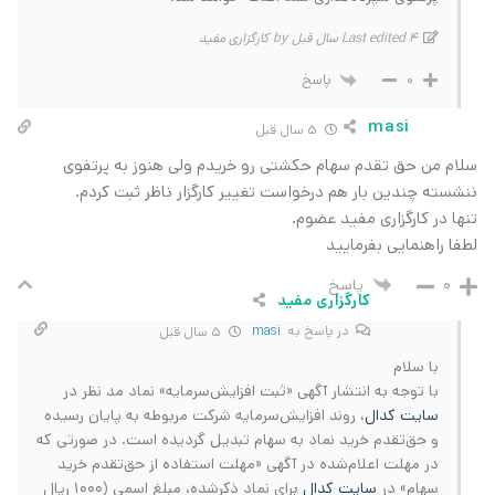
Last edited 4 سال قبل by کارگزاری مفید
پاسخ
0
masi
5 سال قبل
سلام من حق تقدم سهام حکشتی رو خریدم ولی هنوز به پرتفوی
ننشسته چندین بار هم درخواست تغییر کارگزار ناظر ثبت کردم.
تنها در کارگزاری مفید عضوم.
لطفا راهنمایی بفرمایید
پاسخ
0
کارگزاری مفید
در پاسخ به
masi
5 سال قبل
با سلام
با توجه به انتشار آگهی «ثبت افزایش‌سرمایه» نماد مد نظر در
سایت کدال
، روند افزایش‌سرمایه شرکت مربوطه به پایان رسیده
و حق‌تقدم خرید نماد به سهام تبدیل گردیده است. در صورتی‌ که
در مهلت اعلام‌شده در آگهی «مهلت استفاده از حق‌تقدم خرید
سهام» در
سایت کدال
برای نماد ذکرشده، مبلغ اسمی (1000 ریال